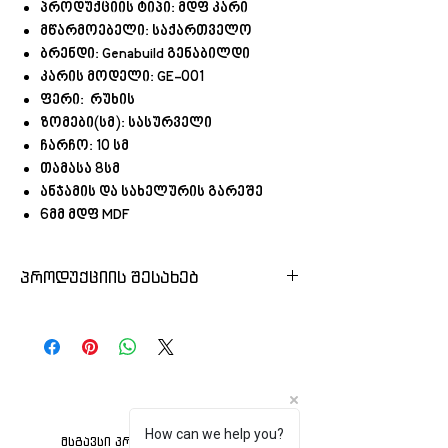
პროდუქციის ტიპი: მდფ კარი
მწარმოებელი: საქართველო
ბრენდი: Genabuild გენაბილდი
კარის მოდელი: GE-001
ფერი: რუხის
ზომები(სმ): სასურველი
ჩარჩო: 10 სმ
თამასა 8სმ
ანჯამის და სახელურის გარეშე
6მმ მდფ MDF
პროდუქციის შესახებ
ქართული წარმოების შეღებილი
მდფ კარი
დავამზადებთ სასურველ
ზომას
ფერს
რაოდენობას
How can we help you?
მსგავსი პროდუქტი
კარს კომპლექტში მოყვება: