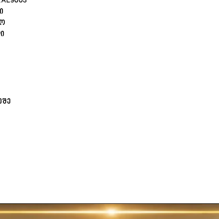
RAL9003
ი
ლო
დი
ეშე