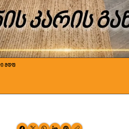
ლი მდფ