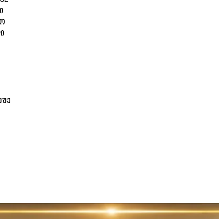
LUE
ი
ლო
დი
ეშე