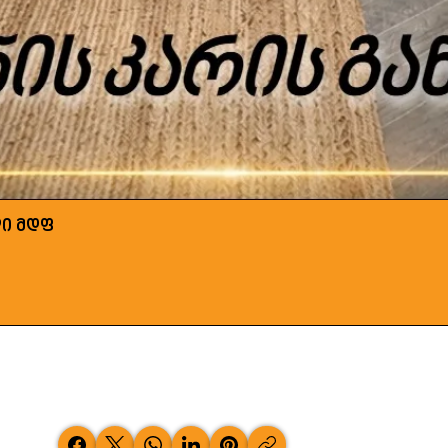
ლი მდფ