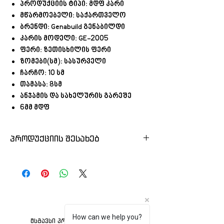
პროდუქციის ტიპი: მდფ კარი
მწარმოებელი: საქართველო
ბრენდი: Genabuild გენაბილდი
კარის მოდელი: GE-2005
ფერი: ზეთისხილის ფერი
ზომები(სმ): სასურველი
ჩარჩო: 10 სმ
თამასა: 8სმ
ანჯამის და სახელურის გარეშე
6მმ მდფ
პროდუქციის შესახებ
ქართული წარმოების შეღებილი
მდფ კარი
დავამზადებთ სასურველ
ზომას
ფერს
რაოდენობას
How can we help you?
მსგავსი პროდუქტი
კარს კომპლექტში მოყვება: