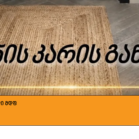
ლი მდფ