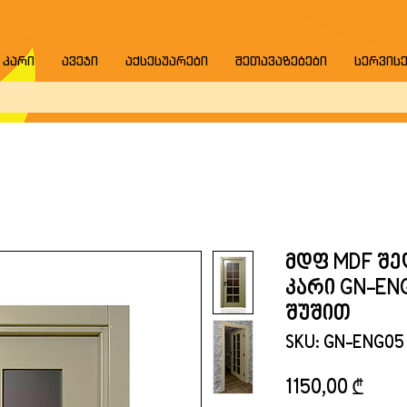
 კარი
ავეჯი
აქსესუარები
შეთავაზებები
სერვის
მდფ MDF შ
კარი GN-EN
შუშით
SKU: GN-ENG05
Price
1150,00 ₾