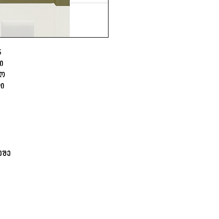
ჩარჩო
ორმხრივი თამ
5
ი
ლო
დი
ეშე