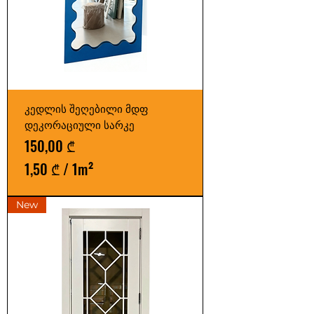
კედლის შეღებილი მდფ
დეკორაციული სარკე
Price
150,00 ₾
1,50 ₾
/
1m²
1
,
New
5
0
₾
p