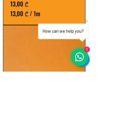
Price
13,00 ₾
13,00 ₾
/
1m
1
3
How can we help you?
,
0
1
0
₾
p
e
r
1
M
e
t