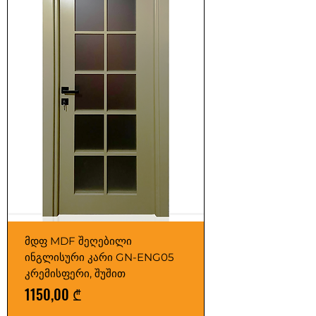
მდფ MDF შეღებილი
ინგლისური კარი GN-ENG05
კრემისფერი, შუშით
Price
1150,00 ₾