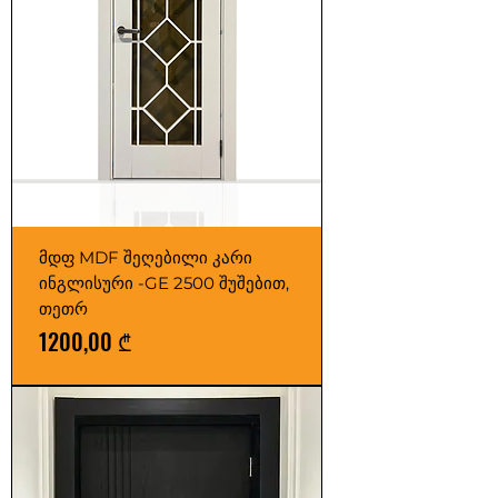
e
r
1
S
q
u
a
r
მდფ MDF შეღებილი კარი
e
ინგლისური -GE 2500 შუშებით,
m
თეთრ
e
Price
1200,00 ₾
t
e
r