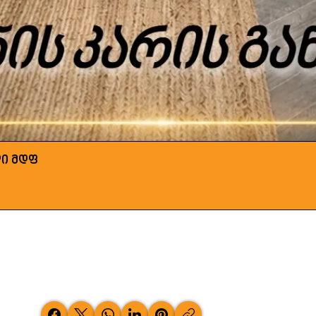
ლი მდფ