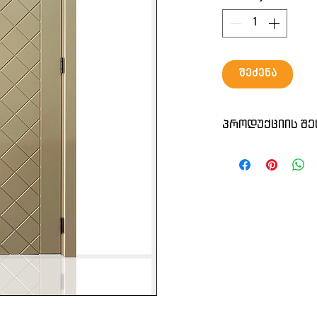
შეძენა
პროდუქციის შე
ქართული წარმოე
დავამზადებთ ს
ზომას
ფერს
რაოდენობას
კარს კომპლექტში
ჩარჩო
ორმხრივი თამ