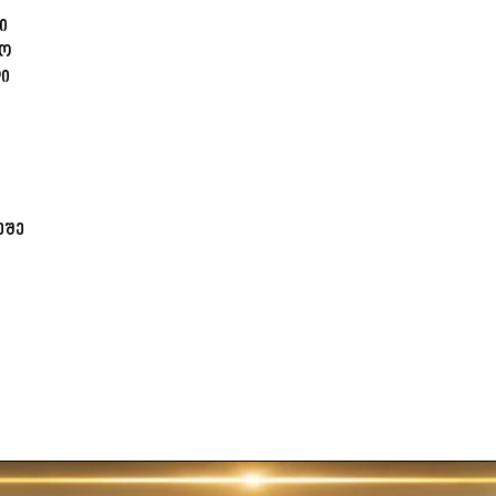
ი
ლო
დი
ეშე